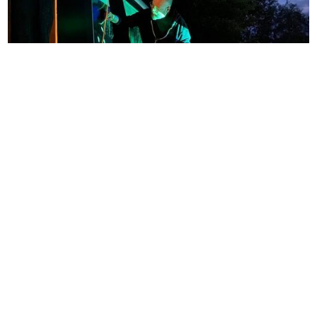
JONAS PIHL
Vi har ladet billedkunstneren Jonas Pihl, udsmykke
Cirkusvognen som et singulært værk. Vi har længe
været begejstrede for hans farverige, eventyrlige og
drømmende universer og Jonas havde en drøm om